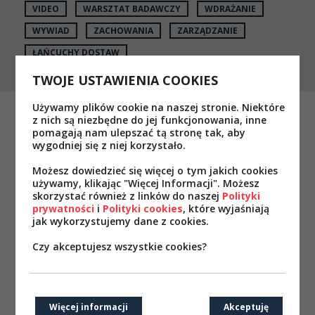
VIDEO
WARSZTAT BADAWCZY
WDRAŻANIE
WYWIAD
ZACHOWANIA
ZARZĄDZANIE
ŁAŃCUCHY DOSTAW
TWOJE USTAWIENIA COOKIES
Używamy plików cookie na naszej stronie. Niektóre
z nich są niezbędne do jej funkcjonowania, inne
pomagają nam ulepszać tą stronę tak, aby
wygodniej się z niej korzystało.
Możesz dowiedzieć się więcej o tym jakich cookies
używamy, klikając "Więcej Informacji". Możesz
skorzystać również z linków do naszej
Polityki
prywatności
i
Polityki cookies
, które wyjaśniają
jak wykorzystujemy dane z cookies.
Czy akceptujesz wszystkie cookies?
Lista Przebojów Programu Klienckiego
Więcej informacji
Akceptuję